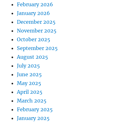
February 2026
January 2026
December 2025
November 2025
October 2025
September 2025
August 2025
July 2025
June 2025
May 2025
April 2025
March 2025
February 2025
January 2025