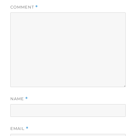
COMMENT
*
NAME
*
EMAIL
*