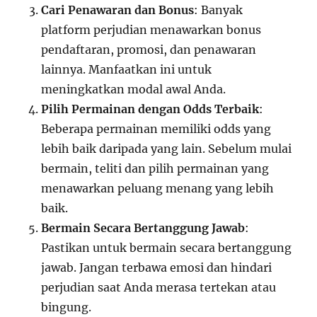
Cari Penawaran dan Bonus
: Banyak
platform perjudian menawarkan bonus
pendaftaran, promosi, dan penawaran
lainnya. Manfaatkan ini untuk
meningkatkan modal awal Anda.
Pilih Permainan dengan Odds Terbaik
:
Beberapa permainan memiliki odds yang
lebih baik daripada yang lain. Sebelum mulai
bermain, teliti dan pilih permainan yang
menawarkan peluang menang yang lebih
baik.
Bermain Secara Bertanggung Jawab
:
Pastikan untuk bermain secara bertanggung
jawab. Jangan terbawa emosi dan hindari
perjudian saat Anda merasa tertekan atau
bingung.