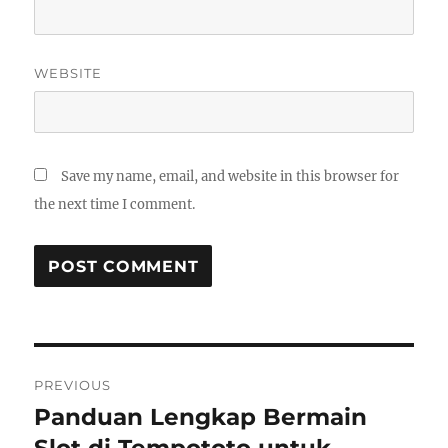
WEBSITE
Save my name, email, and website in this browser for
the next time I comment.
Post
PREVIOUS
navigation
Panduan Lengkap Bermain
Previous
post: