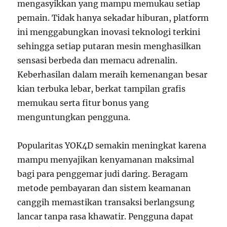
mengasyikkan yang mampu memukau setiap
pemain. Tidak hanya sekadar hiburan, platform
ini menggabungkan inovasi teknologi terkini
sehingga setiap putaran mesin menghasilkan
sensasi berbeda dan memacu adrenalin.
Keberhasilan dalam meraih kemenangan besar
kian terbuka lebar, berkat tampilan grafis
memukau serta fitur bonus yang
menguntungkan pengguna.
Popularitas YOK4D semakin meningkat karena
mampu menyajikan kenyamanan maksimal
bagi para penggemar judi daring. Beragam
metode pembayaran dan sistem keamanan
canggih memastikan transaksi berlangsung
lancar tanpa rasa khawatir. Pengguna dapat