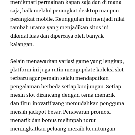
menikmati permainan kapan saja dan di mana
saja, baik melalui perangkat desktop maupun
perangkat mobile. Keunggulan ini menjadi nilai
tambah utama yang menjadikan situs ini
dikenal luas dan dipercaya oleh banyak
kalangan.
Selain menawarkan variasi game yang lengkap,
platform ini juga rutin mengupdate koleksi slot
terbaru agar pemain selalu mendapatkan
pengalaman berbeda setiap kunjungan. Setiap
mesin slot dirancang dengan tema menarik
dan fitur inovatif yang memudahkan pengguna
meraih jackpot besar. Penawaran promosi
menarik dan bonus melimpah turut
meningkatkan peluang meraih keuntungan