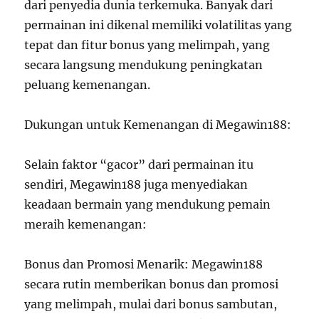
dari penyedia dunia terkemuka. Banyak dari
permainan ini dikenal memiliki volatilitas yang
tepat dan fitur bonus yang melimpah, yang
secara langsung mendukung peningkatan
peluang kemenangan.
Dukungan untuk Kemenangan di Megawin188:
Selain faktor “gacor” dari permainan itu
sendiri, Megawin188 juga menyediakan
keadaan bermain yang mendukung pemain
meraih kemenangan:
Bonus dan Promosi Menarik: Megawin188
secara rutin memberikan bonus dan promosi
yang melimpah, mulai dari bonus sambutan,