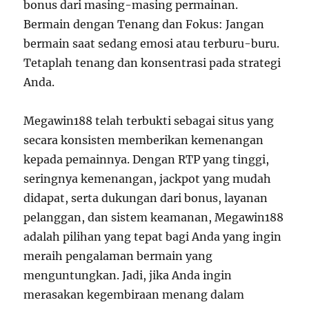
bonus dari masing-masing permainan.
Bermain dengan Tenang dan Fokus: Jangan
bermain saat sedang emosi atau terburu-buru.
Tetaplah tenang dan konsentrasi pada strategi
Anda.
Megawin188 telah terbukti sebagai situs yang
secara konsisten memberikan kemenangan
kepada pemainnya. Dengan RTP yang tinggi,
seringnya kemenangan, jackpot yang mudah
didapat, serta dukungan dari bonus, layanan
pelanggan, dan sistem keamanan, Megawin188
adalah pilihan yang tepat bagi Anda yang ingin
meraih pengalaman bermain yang
menguntungkan. Jadi, jika Anda ingin
merasakan kegembiraan menang dalam