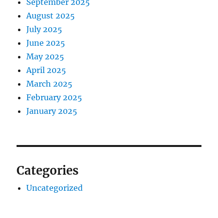
September 2025
August 2025
July 2025
June 2025
May 2025
April 2025
March 2025
February 2025
January 2025
Categories
Uncategorized