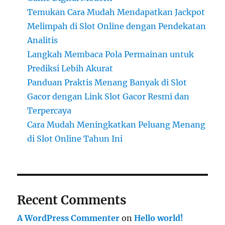
Temukan Cara Mudah Mendapatkan Jackpot
Melimpah di Slot Online dengan Pendekatan
Analitis
Langkah Membaca Pola Permainan untuk
Prediksi Lebih Akurat
Panduan Praktis Menang Banyak di Slot
Gacor dengan Link Slot Gacor Resmi dan
Terpercaya
Cara Mudah Meningkatkan Peluang Menang
di Slot Online Tahun Ini
Recent Comments
A WordPress Commenter
on
Hello world!