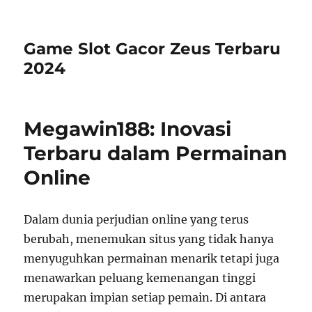
Game Slot Gacor Zeus Terbaru
2024
Megawin188: Inovasi
Terbaru dalam Permainan
Online
Dalam dunia perjudian online yang terus
berubah, menemukan situs yang tidak hanya
menyuguhkan permainan menarik tetapi juga
menawarkan peluang kemenangan tinggi
merupakan impian setiap pemain. Di antara