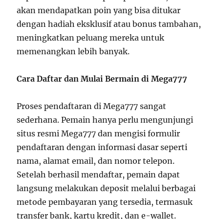
akan mendapatkan poin yang bisa ditukar
dengan hadiah eksklusif atau bonus tambahan,
meningkatkan peluang mereka untuk
memenangkan lebih banyak.
Cara Daftar dan Mulai Bermain di Mega777
Proses pendaftaran di Mega777 sangat
sederhana. Pemain hanya perlu mengunjungi
situs resmi Mega777 dan mengisi formulir
pendaftaran dengan informasi dasar seperti
nama, alamat email, dan nomor telepon.
Setelah berhasil mendaftar, pemain dapat
langsung melakukan deposit melalui berbagai
metode pembayaran yang tersedia, termasuk
transfer bank, kartu kredit, dan e-wallet.