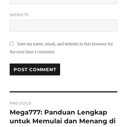
WEBSITE
Save my name, email, and website in this browser for
the next time I comment.
Post
PREVIOUS
navigation
Mega777: Panduan Lengkap
Previous
post:
untuk Memulai dan Menang di