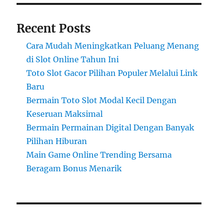
Recent Posts
Cara Mudah Meningkatkan Peluang Menang
di Slot Online Tahun Ini
Toto Slot Gacor Pilihan Populer Melalui Link
Baru
Bermain Toto Slot Modal Kecil Dengan
Keseruan Maksimal
Bermain Permainan Digital Dengan Banyak
Pilihan Hiburan
Main Game Online Trending Bersama
Beragam Bonus Menarik