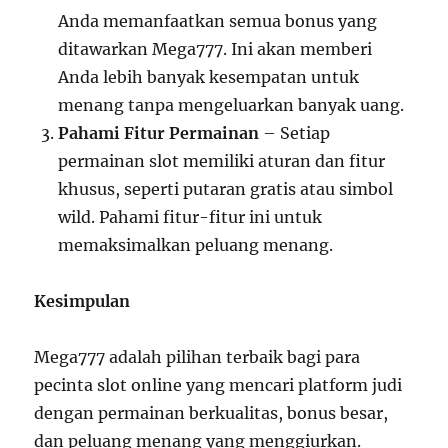
Anda memanfaatkan semua bonus yang
ditawarkan Mega777. Ini akan memberi
Anda lebih banyak kesempatan untuk
menang tanpa mengeluarkan banyak uang.
Pahami Fitur Permainan
– Setiap
permainan slot memiliki aturan dan fitur
khusus, seperti putaran gratis atau simbol
wild. Pahami fitur-fitur ini untuk
memaksimalkan peluang menang.
Kesimpulan
Mega777 adalah pilihan terbaik bagi para
pecinta slot online yang mencari platform judi
dengan permainan berkualitas, bonus besar,
dan peluang menang yang menggiurkan.