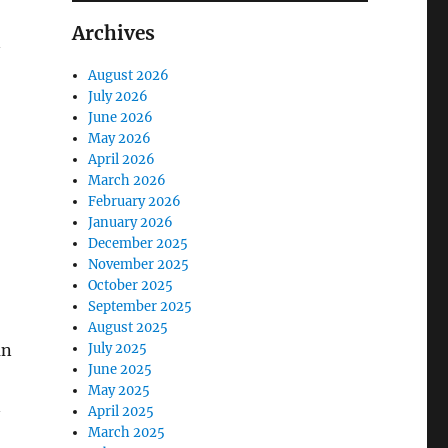
Archives
n
August 2026
July 2026
June 2026
May 2026
April 2026
March 2026
February 2026
January 2026
December 2025
November 2025
October 2025
September 2025
August 2025
an
July 2025
June 2025
May 2025
n
April 2025
March 2025