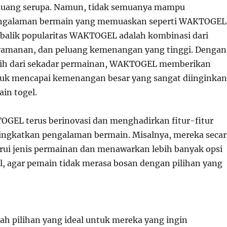
uang serupa. Namun, tidak semuanya mampu
ngalaman bermain yang memuaskan seperti WAKTOGEL
 balik popularitas WAKTOGEL adalah kombinasi dari
amanan, dan peluang kemenangan yang tinggi. Dengan
ih dari sekadar permainan, WAKTOGEL memberikan
uk mencapai kemenangan besar yang sangat diinginkan
in togel.
TOGEL terus berinovasi dan menghadirkan fitur-fitur
ingkatkan pengalaman bermain. Misalnya, mereka secar
ui jenis permainan dan menawarkan lebih banyak opsi
el, agar pemain tidak merasa bosan dengan pilihan yang
 pilihan yang ideal untuk mereka yang ingin