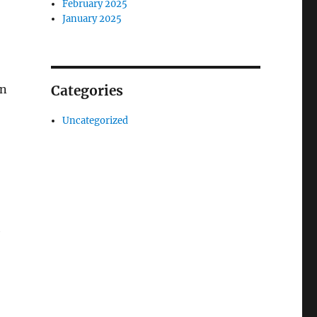
February 2025
January 2025
an
Categories
Uncategorized
h