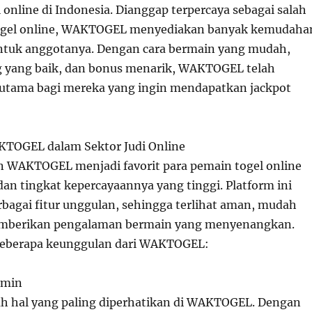
i online di Indonesia. Dianggap terpercaya sebagai salah
i togel online, WAKTOGEL menyediakan banyak kemudaha
ntuk anggotanya. Dengan cara bermain yang mudah,
 yang baik, dan bonus menarik, WAKTOGEL telah
 utama bagi mereka yang ingin mendapatkan jackpot
TOGEL dalam Sektor Judi Online
an WAKTOGEL menjadi favorit para pemain togel online
dan tingkat kepercayaannya yang tinggi. Platform ini
agai fitur unggulan, sehingga terlihat aman, mudah
emberikan pengalaman bermain yang menyenangkan.
 beberapa keunggulan dari WAKTOGEL:
amin
h hal yang paling diperhatikan di WAKTOGEL. Dengan