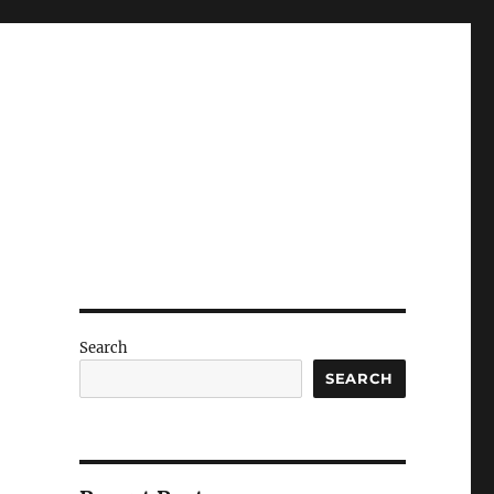
Search
SEARCH