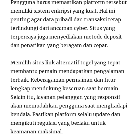
Pengguna harus memastikan platform tersebut
memiliki sistem enkripsi yang kuat. Hal ini
penting agar data pribadi dan transaksi tetap
terlindungi dari ancaman cyber. Situs yang
terpercaya juga menyediakan metode deposit
dan penarikan yang beragam dan cepat.
Memilih situs link alternatif togel yang tepat
membantu pemain mendapatkan pengalaman
terbaik. Keberagaman permainan dan fitur
lengkap mendukung keseruan saat bermain.
Selain itu, layanan pelanggan yang responsif
akan memudahkan pengguna saat menghadapi
kendala. Pastikan platform selalu update dan
mengikuti regulasi yang berlaku untuk
keamanan maksimal.