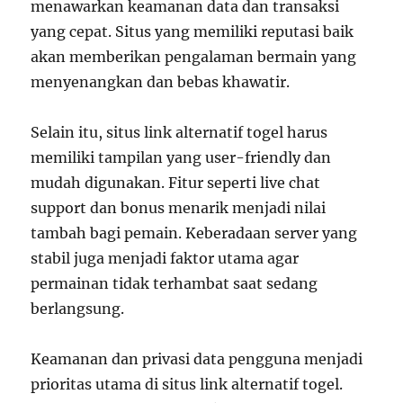
menawarkan keamanan data dan transaksi
yang cepat. Situs yang memiliki reputasi baik
akan memberikan pengalaman bermain yang
menyenangkan dan bebas khawatir.
Selain itu, situs link alternatif togel harus
memiliki tampilan yang user-friendly dan
mudah digunakan. Fitur seperti live chat
support dan bonus menarik menjadi nilai
tambah bagi pemain. Keberadaan server yang
stabil juga menjadi faktor utama agar
permainan tidak terhambat saat sedang
berlangsung.
Keamanan dan privasi data pengguna menjadi
prioritas utama di situs link alternatif togel.