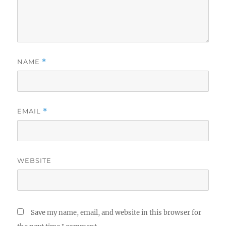
NAME
*
EMAIL
*
WEBSITE
Save my name, email, and website in this browser for