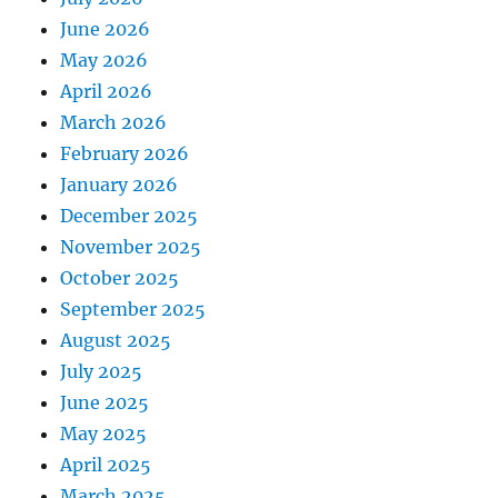
June 2026
May 2026
April 2026
March 2026
February 2026
January 2026
December 2025
November 2025
October 2025
September 2025
August 2025
July 2025
June 2025
May 2025
April 2025
March 2025