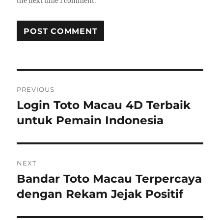
the next time I comment.
Post
PREVIOUS
navigation
Login Toto Macau 4D Terbaik
Previous
post:
untuk Pemain Indonesia
NEXT
Bandar Toto Macau Terpercaya
Next
post:
dengan Rekam Jejak Positif