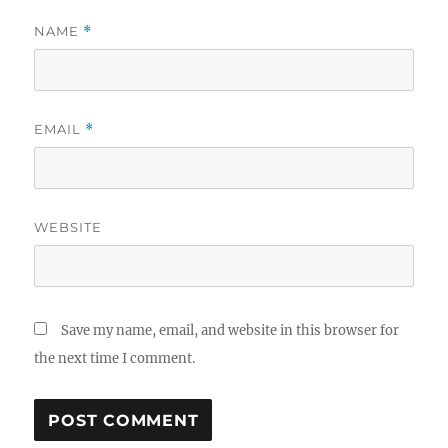
NAME
*
EMAIL
*
WEBSITE
Save my name, email, and website in this browser for
the next time I comment.