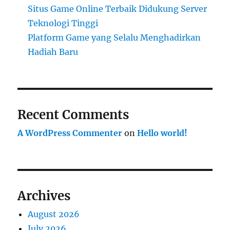
Situs Game Online Terbaik Didukung Server
Teknologi Tinggi
Platform Game yang Selalu Menghadirkan
Hadiah Baru
Recent Comments
A WordPress Commenter
on
Hello world!
Archives
August 2026
July 2026