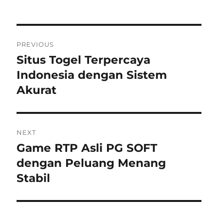
Post
PREVIOUS
navigation
Situs Togel Terpercaya
Previous
post:
Indonesia dengan Sistem
Akurat
NEXT
Game RTP Asli PG SOFT
Next
post:
dengan Peluang Menang
Stabil