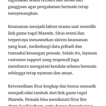
digunakan selalu terbaru dan bebas dari
gangguan agar pengalaman bermain tetap
menyenangkan.
Keamanan menjadi faktor utama saat memilih
link game togel Maxwin. Situs resmi dan
terpercaya menawarkan sistem keamanan
yang kuat, melindungi data pribadi dan
transaksi keuangan pemain. Selain itu, layanan
customer support yang responsif juga
membantu mengatasi kendala selama bermain
sehingga tetap nyaman dan aman.
Ketersediaan fitur lengkap dan bonus menarik
menjadi nilai tambah dari link game togel
Maxwin. Pemain bisa menikmati fitur live