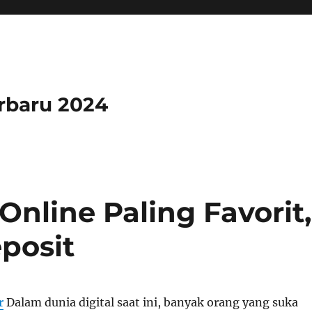
rbaru 2024
Online Paling Favorit,
posit
r
Dalam dunia digital saat ini, banyak orang yang suka