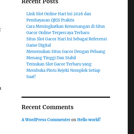
Recent Posts
Link Slot Online Hari Ini 2026 dan
Pembayaran QRIS Praktis
Cara Meningkatkan Kemenangan di Situs
t
Gacor Online Terpercaya Terbaru
Situs Slot Gacor Hari Ini Sebagai Referensi
Game Digital
Menemukan Situs Gacor Dengan Peluang
Menang Tinggi Dan Stabil
Temukan Slot Gacor Terbaru yang
Membuka Pintu Rejeki Nomplok Setiap
Saat!
a
Recent Comments
A WordPress Commenter
on
Hello world!