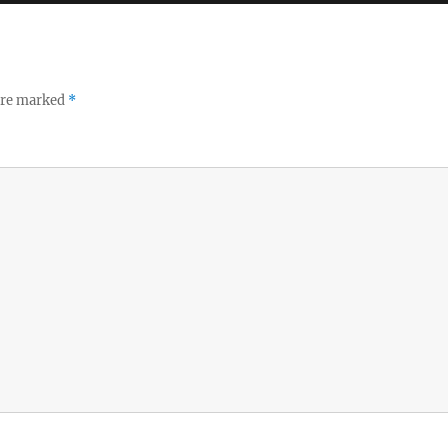
 are marked
*