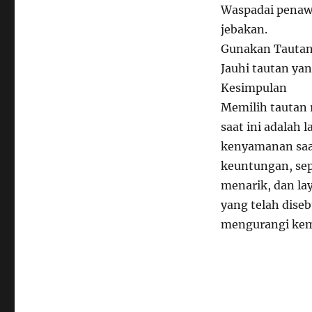
Waspadai penawa
jebakan.
Gunakan Tautan
Jauhi tautan ya
Kesimpulan
Memilih tautan 
saat ini adalah
kenyamanan saa
keuntungan, sep
menarik, dan la
yang telah dise
mengurangi kem