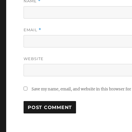
NAME
*
EMAIL
*
WEBSITE
Save my name, email, and website in this browser for