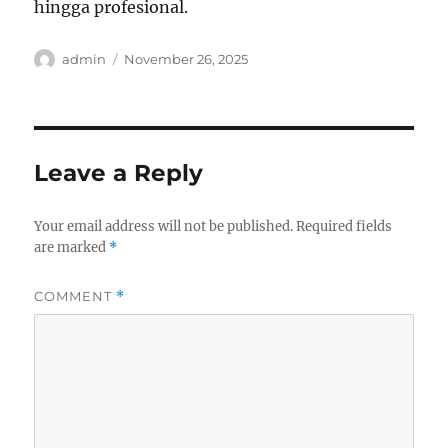
hingga profesional.
Author
Posted
admin
November 26, 2025
on
Leave a Reply
Your email address will not be published.
Required fields
are marked
*
COMMENT
*