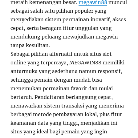
meraih kemenangan besar.
megawin88
muncul
sebagai salah satu pilihan populer yang
menyediakan sistem permainan inovatif, akses
cepat, serta beragam fitur unggulan yang
mendukung peluang mewujudkan megawin
tanpa kesulitan.
Sebagai pilihan alternatif untuk situs slot
online yang terpercaya, MEGAWIN88 memiliki
antarmuka yang sederhana namun responsif,
sehingga pemain dengan mudah bisa
menemukan permainan favorit dan mulai
bertaruh. Pendaftaran berlangsung cepat,
menawarkan sistem transaksi yang menerima
berbagai metode pembayaran lokal, plus fitur
keamanan data yang tinggi, menjadikan ini
situs yang ideal bagi pemain yang ingin