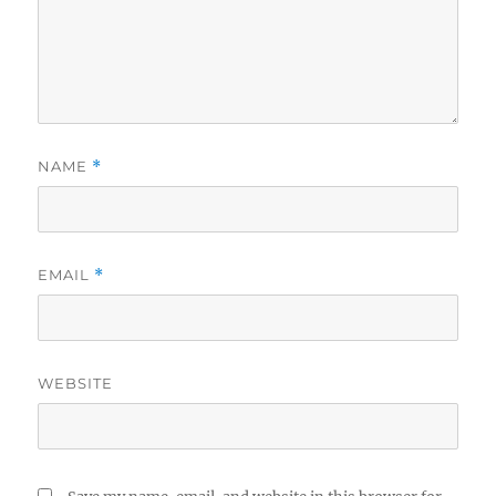
NAME
*
EMAIL
*
WEBSITE