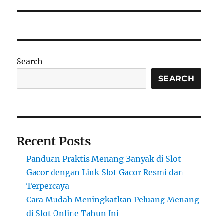
Search
SEARCH
Recent Posts
Panduan Praktis Menang Banyak di Slot
Gacor dengan Link Slot Gacor Resmi dan
Terpercaya
Cara Mudah Meningkatkan Peluang Menang
di Slot Online Tahun Ini