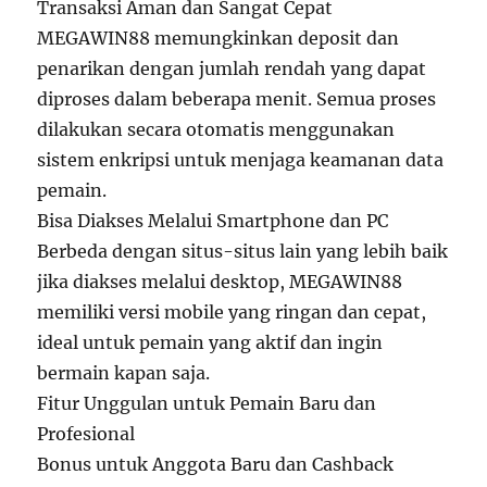
Transaksi Aman dan Sangat Cepat
MEGAWIN88 memungkinkan deposit dan
penarikan dengan jumlah rendah yang dapat
diproses dalam beberapa menit. Semua proses
dilakukan secara otomatis menggunakan
sistem enkripsi untuk menjaga keamanan data
pemain.
Bisa Diakses Melalui Smartphone dan PC
Berbeda dengan situs-situs lain yang lebih baik
jika diakses melalui desktop, MEGAWIN88
memiliki versi mobile yang ringan dan cepat,
ideal untuk pemain yang aktif dan ingin
bermain kapan saja.
Fitur Unggulan untuk Pemain Baru dan
Profesional
Bonus untuk Anggota Baru dan Cashback