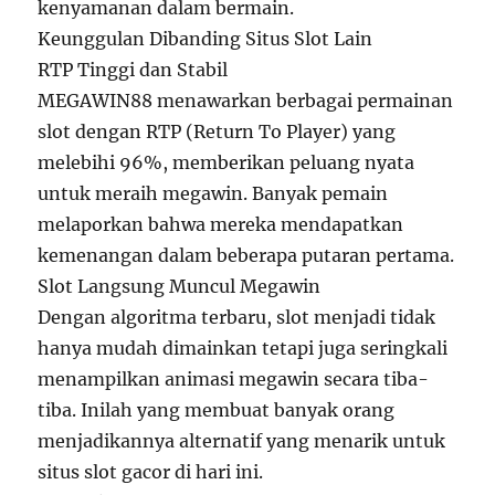
kenyamanan dalam bermain.
Keunggulan Dibanding Situs Slot Lain
RTP Tinggi dan Stabil
MEGAWIN88 menawarkan berbagai permainan
slot dengan RTP (Return To Player) yang
melebihi 96%, memberikan peluang nyata
untuk meraih megawin. Banyak pemain
melaporkan bahwa mereka mendapatkan
kemenangan dalam beberapa putaran pertama.
Slot Langsung Muncul Megawin
Dengan algoritma terbaru, slot menjadi tidak
hanya mudah dimainkan tetapi juga seringkali
menampilkan animasi megawin secara tiba-
tiba. Inilah yang membuat banyak orang
menjadikannya alternatif yang menarik untuk
situs slot gacor di hari ini.