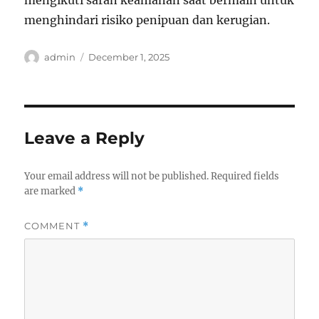
mengikuti saran keamanan saat bermain untuk
menghindari risiko penipuan dan kerugian.
Author
Posted
admin
December 1, 2025
on
Leave a Reply
Your email address will not be published.
Required fields
are marked
*
COMMENT
*