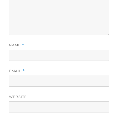
NAME
*
EMAIL
*
WEBSITE