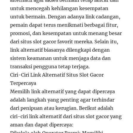
alternatif agar akses bermain tetap lancar dan
untuk mencegah kehilangan kesempatan
untuk bermain. Dengan adanya link cadangan,
pemain dapat terus menikmati berbagai fitur,
promosi, dan kesempatan untuk menang besar
dari situs slot gacor favorit mereka. Selain itu,
link alternatif biasanya dilengkapi dengan
sistem keamanan untuk menjaga data dan
transaksi pengguna tetap terjaga.
Ciri-Ciri Link Alternatif Situs Slot Gacor
Terpercaya
Memilih link alternatif yang dapat dipercaya
adalah langkah yang penting agar terhindar
dari penipuan atau kerugian. Berikut adalah
ciri-ciri link alternatif dari situs slot gacor yang
aman dan dapat dipercaya: