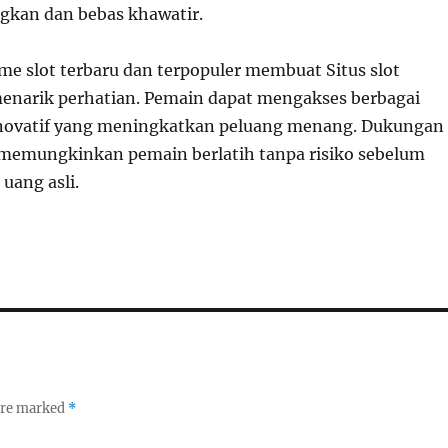
gkan dan bebas khawatir.
me slot terbaru dan terpopuler membuat Situs slot
enarik perhatian. Pemain dapat mengakses berbagai
inovatif yang meningkatkan peluang menang. Dukungan
 memungkinkan pemain berlatih tanpa risiko sebelum
uang asli.
 are marked
*