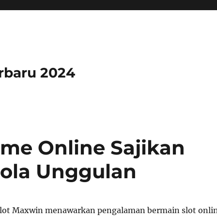
rbaru 2024
ame Online Sajikan
ola Unggulan
slot Maxwin menawarkan pengalaman bermain slot onli