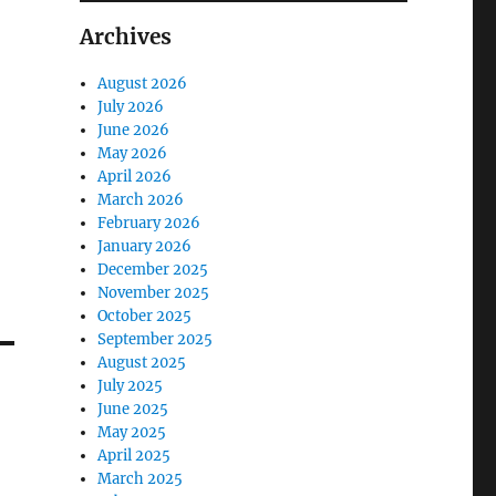
Archives
August 2026
July 2026
June 2026
May 2026
April 2026
March 2026
February 2026
January 2026
December 2025
November 2025
October 2025
September 2025
August 2025
July 2025
June 2025
May 2025
April 2025
March 2025