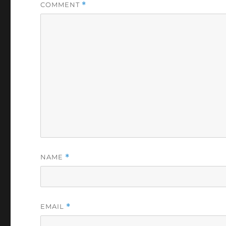
COMMENT
*
NAME
*
EMAIL
*