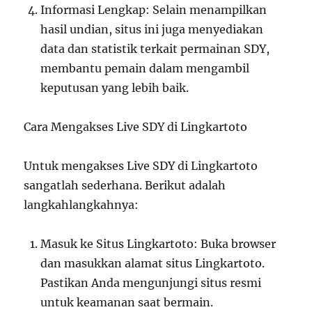
Informasi Lengkap: Selain menampilkan
hasil undian, situs ini juga menyediakan
data dan statistik terkait permainan SDY,
membantu pemain dalam mengambil
keputusan yang lebih baik.
Cara Mengakses Live SDY di Lingkartoto
Untuk mengakses Live SDY di Lingkartoto
sangatlah sederhana. Berikut adalah
langkahlangkahnya:
Masuk ke Situs Lingkartoto: Buka browser
dan masukkan alamat situs Lingkartoto.
Pastikan Anda mengunjungi situs resmi
untuk keamanan saat bermain.