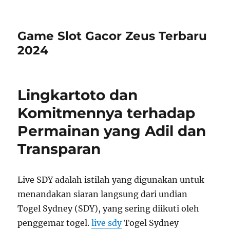
Game Slot Gacor Zeus Terbaru
2024
Lingkartoto dan
Komitmennya terhadap
Permainan yang Adil dan
Transparan
Live SDY adalah istilah yang digunakan untuk
menandakan siaran langsung dari undian
Togel Sydney (SDY), yang sering diikuti oleh
penggemar togel.
live sdy
Togel Sydney