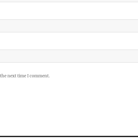
 the next time I comment.