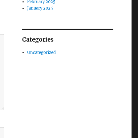
February 2025
January 2025
Categories
Uncategorized