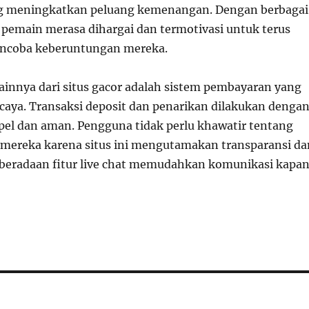
ng meningkatkan peluang kemenangan. Dengan berbagai
pemain merasa dihargai dan termotivasi untuk terus
ncoba keberuntungan mereka.
lainnya dari situs gacor adalah sistem pembayaran yang
rcaya. Transaksi deposit dan penarikan dilakukan denga
pel dan aman. Pengguna tidak perlu khawatir tentang
mereka karena situs ini mengutamakan transparansi da
beradaan fitur live chat memudahkan komunikasi kapa