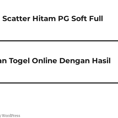
Scatter Hitam PG Soft Full
n Togel Online Dengan Hasil
y WordPress