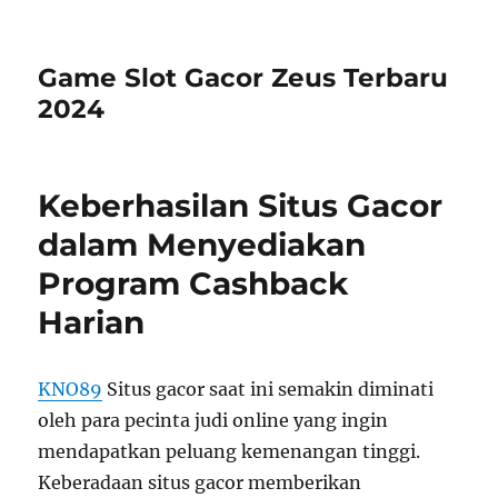
Game Slot Gacor Zeus Terbaru
2024
Keberhasilan Situs Gacor
dalam Menyediakan
Program Cashback
Harian
KNO89
Situs gacor saat ini semakin diminati
oleh para pecinta judi online yang ingin
mendapatkan peluang kemenangan tinggi.
Keberadaan situs gacor memberikan