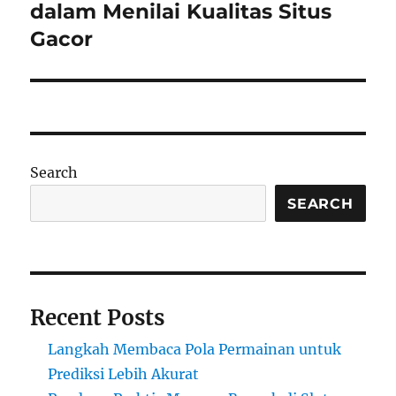
post:
dalam Menilai Kualitas Situs
Gacor
Search
SEARCH
Recent Posts
Langkah Membaca Pola Permainan untuk
Prediksi Lebih Akurat