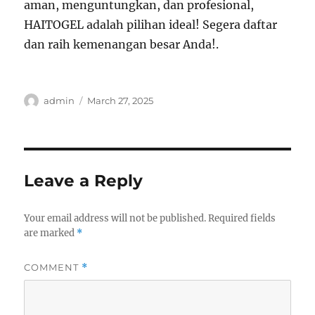
aman, menguntungkan, dan profesional,
HAITOGEL adalah pilihan ideal! Segera daftar
dan raih kemenangan besar Anda!.
Author
Posted
admin
March 27, 2025
on
Leave a Reply
Your email address will not be published.
Required fields
are marked
*
COMMENT
*