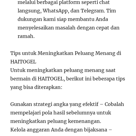
melalui berbagai platform seperti chat
langsung, WhatsApp, dan Telegram. Tim
dukungan kami siap membantu Anda
menyelesaikan masalah dengan cepat dan
ramah.
Tips untuk Meningkatkan Peluang Menang di
HAITOGEL
Untuk meningkatkan peluang menang saat
bermain di HAITOGEL, berikut ini beberapa tips
yang bisa diterapkan:
Gunakan strategi angka yang efektif – Cobalah
mempelajari pola hasil sebelumnya untuk
meningkatkan peluang kemenangan.
Kelola anggaran Anda dengan bijaksana –