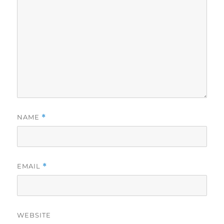
NAME
*
EMAIL
*
WEBSITE