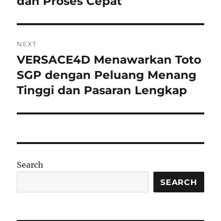
dan Proses Cepat
NEXT
VERSACE4D Menawarkan Toto
Next
post:
SGP dengan Peluang Menang
Tinggi dan Pasaran Lengkap
Search
SEARCH