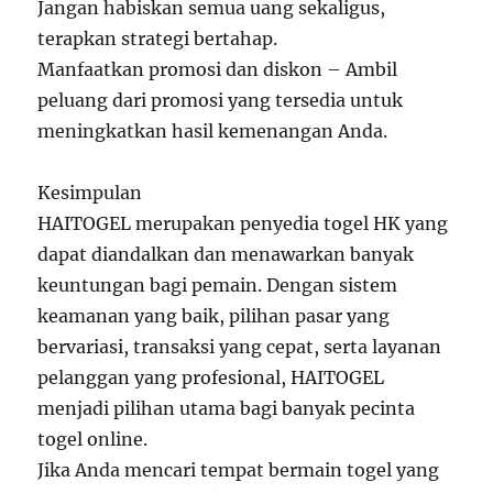
Jangan habiskan semua uang sekaligus,
terapkan strategi bertahap.
Manfaatkan promosi dan diskon – Ambil
peluang dari promosi yang tersedia untuk
meningkatkan hasil kemenangan Anda.
Kesimpulan
HAITOGEL merupakan penyedia togel HK yang
dapat diandalkan dan menawarkan banyak
keuntungan bagi pemain. Dengan sistem
keamanan yang baik, pilihan pasar yang
bervariasi, transaksi yang cepat, serta layanan
pelanggan yang profesional, HAITOGEL
menjadi pilihan utama bagi banyak pecinta
togel online.
Jika Anda mencari tempat bermain togel yang