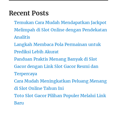
Recent Posts
Temukan Cara Mudah Mendapatkan Jackpot
Melimpah di Slot Online dengan Pendekatan
Analitis
Langkah Membaca Pola Permainan untuk
Prediksi Lebih Akurat
Panduan Praktis Menang Banyak di Slot
Gacor dengan Link Slot Gacor Resmi dan
Terpercaya
Cara Mudah Meningkatkan Peluang Menang
di Slot Online Tahun Ini
Toto Slot Gacor Pilihan Populer Melalui Link
Baru