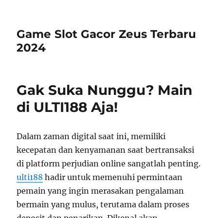
Game Slot Gacor Zeus Terbaru
2024
Gak Suka Nunggu? Main
di ULTI188 Aja!
Dalam zaman digital saat ini, memiliki
kecepatan dan kenyamanan saat bertransaksi
di platform perjudian online sangatlah penting.
ulti188
hadir untuk memenuhi permintaan
pemain yang ingin merasakan pengalaman
bermain yang mulus, terutama dalam proses