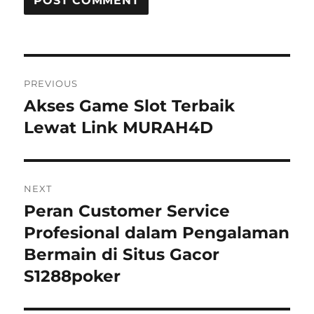
Post
PREVIOUS
navigation
Akses Game Slot Terbaik
Previous
post:
Lewat Link MURAH4D
NEXT
Peran Customer Service
Next
post:
Profesional dalam Pengalaman
Bermain di Situs Gacor
S1288poker