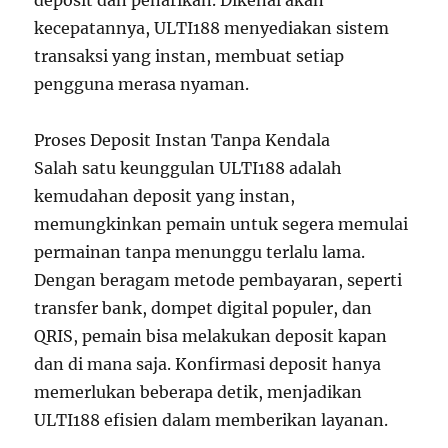
deposit dan penarikan. Dikenal akan
kecepatannya, ULTI188 menyediakan sistem
transaksi yang instan, membuat setiap
pengguna merasa nyaman.
Proses Deposit Instan Tanpa Kendala
Salah satu keunggulan ULTI188 adalah
kemudahan deposit yang instan,
memungkinkan pemain untuk segera memulai
permainan tanpa menunggu terlalu lama.
Dengan beragam metode pembayaran, seperti
transfer bank, dompet digital populer, dan
QRIS, pemain bisa melakukan deposit kapan
dan di mana saja. Konfirmasi deposit hanya
memerlukan beberapa detik, menjadikan
ULTI188 efisien dalam memberikan layanan.