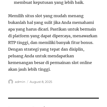
membuat keputusan yang lebih baik.
Memilih situs slot yang mudah menang
bukanlah hal yang sulit jika Anda memahami
apa yang harus dicari. Pastikan untuk bermain
di platform yang dapat dipercaya, menawarkan
RTP tinggi, dan memiliki banyak fitur bonus.
Dengan strategi yang tepat dan disiplin,
peluang Anda untuk mendapatkan
kemenangan besar di permainan slot online
akan jauh lebih tinggi.
Author
Posted
admin
August 8, 2025
on