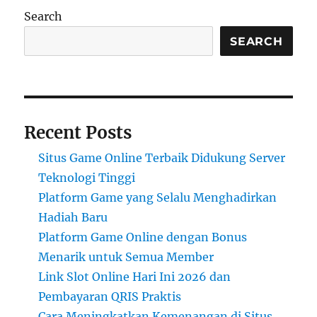
Search
SEARCH
Recent Posts
Situs Game Online Terbaik Didukung Server
Teknologi Tinggi
Platform Game yang Selalu Menghadirkan
Hadiah Baru
Platform Game Online dengan Bonus
Menarik untuk Semua Member
Link Slot Online Hari Ini 2026 dan
Pembayaran QRIS Praktis
Cara Meningkatkan Kemenangan di Situs