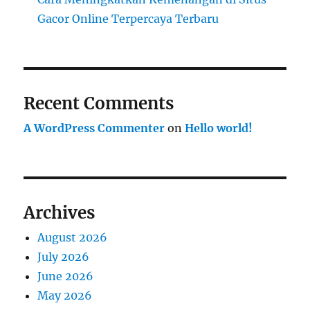
Gacor Online Terpercaya Terbaru
Recent Comments
A WordPress Commenter
on
Hello world!
Archives
August 2026
July 2026
June 2026
May 2026