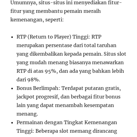
Umumnya, situs-situs ini menyediakan fitur-
fitur yang membantu pemain meraih
kemenangan, seperti:
RTP (Return to Player) Tinggi: RTP
merupakan persentase dari total taruhan
yang dikembalikan kepada pemain. Situs slot
yang mudah menang biasanya menawarkan
RTP di atas 95%, dan ada yang bahkan lebih
dari 98%.
Bonus Berlimpah: Terdapat putaran gratis,
jackpot progresif, dan berbagai fitur bonus
lain yang dapat menambah kesempatan
menang.
Permainan dengan Tingkat Kemenangan
Tinggi: Beberapa slot memang dirancang