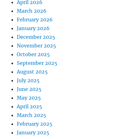
April 2026
March 2026
February 2026
January 2026
December 2025
November 2025
October 2025
September 2025
August 2025
July 2025
June 2025
May 2025
April 2025
March 2025
February 2025
January 2025