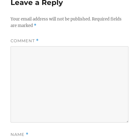
Leave a Reply
Your email address will not be published.
Required fields
are marked
*
COMMENT
*
NAME
*