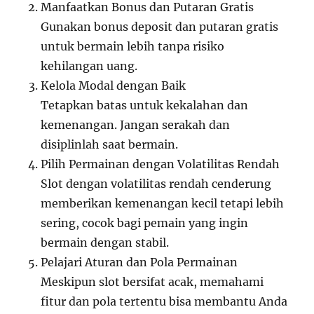
Manfaatkan Bonus dan Putaran Gratis
Gunakan bonus deposit dan putaran gratis
untuk bermain lebih tanpa risiko
kehilangan uang.
Kelola Modal dengan Baik
Tetapkan batas untuk kekalahan dan
kemenangan. Jangan serakah dan
disiplinlah saat bermain.
Pilih Permainan dengan Volatilitas Rendah
Slot dengan volatilitas rendah cenderung
memberikan kemenangan kecil tetapi lebih
sering, cocok bagi pemain yang ingin
bermain dengan stabil.
Pelajari Aturan dan Pola Permainan
Meskipun slot bersifat acak, memahami
fitur dan pola tertentu bisa membantu Anda