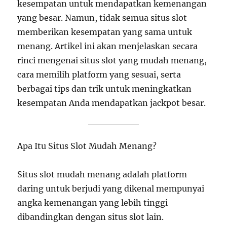
kesempatan untuk mendapatkan kemenangan
yang besar. Namun, tidak semua situs slot
memberikan kesempatan yang sama untuk
menang. Artikel ini akan menjelaskan secara
rinci mengenai situs slot yang mudah menang,
cara memilih platform yang sesuai, serta
berbagai tips dan trik untuk meningkatkan
kesempatan Anda mendapatkan jackpot besar.
Apa Itu Situs Slot Mudah Menang?
Situs slot mudah menang adalah platform
daring untuk berjudi yang dikenal mempunyai
angka kemenangan yang lebih tinggi
dibandingkan dengan situs slot lain.