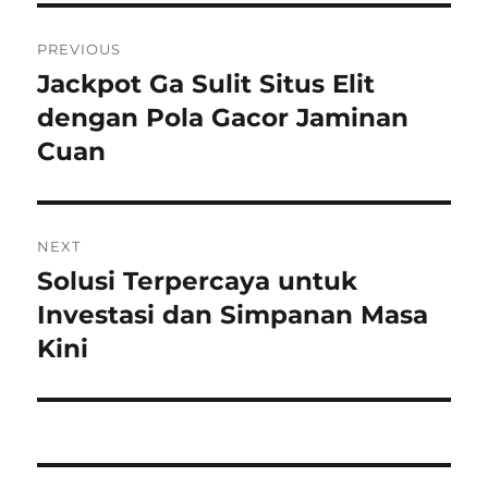
Post
PREVIOUS
navigation
Jackpot Ga Sulit Situs Elit
Previous
post:
dengan Pola Gacor Jaminan
Cuan
NEXT
Solusi Terpercaya untuk
Next
post:
Investasi dan Simpanan Masa
Kini