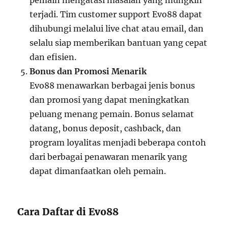
pemain mengatasi masalah yang mungkin
terjadi. Tim customer support Evo88 dapat
dihubungi melalui live chat atau email, dan
selalu siap memberikan bantuan yang cepat
dan efisien.
Bonus dan Promosi Menarik
Evo88 menawarkan berbagai jenis bonus
dan promosi yang dapat meningkatkan
peluang menang pemain. Bonus selamat
datang, bonus deposit, cashback, dan
program loyalitas menjadi beberapa contoh
dari berbagai penawaran menarik yang
dapat dimanfaatkan oleh pemain.
Cara Daftar di Evo88