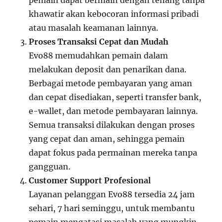
pemain dapat bermain dengan tenang tanpa
khawatir akan kebocoran informasi pribadi
atau masalah keamanan lainnya.
Proses Transaksi Cepat dan Mudah
Evo88 memudahkan pemain dalam
melakukan deposit dan penarikan dana.
Berbagai metode pembayaran yang aman
dan cepat disediakan, seperti transfer bank,
e-wallet, dan metode pembayaran lainnya.
Semua transaksi dilakukan dengan proses
yang cepat dan aman, sehingga pemain
dapat fokus pada permainan mereka tanpa
gangguan.
Customer Support Profesional
Layanan pelanggan Evo88 tersedia 24 jam
sehari, 7 hari seminggu, untuk membantu