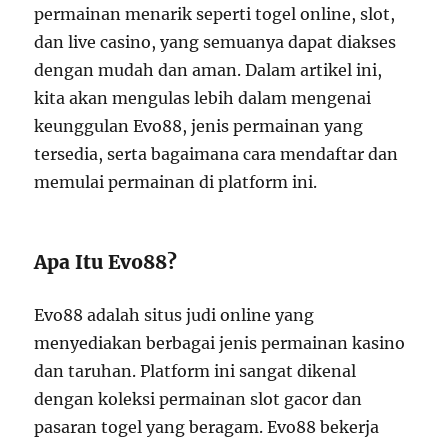
permainan menarik seperti togel online, slot,
dan live casino, yang semuanya dapat diakses
dengan mudah dan aman. Dalam artikel ini,
kita akan mengulas lebih dalam mengenai
keunggulan Evo88, jenis permainan yang
tersedia, serta bagaimana cara mendaftar dan
memulai permainan di platform ini.
Apa Itu Evo88?
Evo88 adalah situs judi online yang
menyediakan berbagai jenis permainan kasino
dan taruhan. Platform ini sangat dikenal
dengan koleksi permainan slot gacor dan
pasaran togel yang beragam. Evo88 bekerja