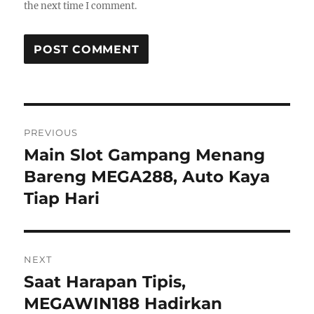
the next time I comment.
Post
PREVIOUS
navigation
Main Slot Gampang Menang
Previous
post:
Bareng MEGA288, Auto Kaya
Tiap Hari
NEXT
Saat Harapan Tipis,
Next
post:
MEGAWIN188 Hadirkan