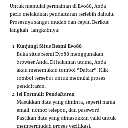
Untuk memulai permainan di Evo88, Anda
perlu melakukan pendaftaran terlebih dahulu.
Prosesnya sangat mudah dan cepat. Berikut
langkah-langkahnya:
Kunjungi Situs Resmi Evo88
Buka situs resmi Evo88 menggunakan
browser Anda. Di halaman utama, Anda
akan menemukan tombol “Daftar”. Klik
tombol tersebut untuk memulai proses
pendaftaran.
Isi Formulir Pendaftaran
Masukkan data yang diminta, seperti nama,
email, nomor telepon, dan password.
Pastikan data yang dimasukkan valid untuk
mempermudah proses verifikasi.