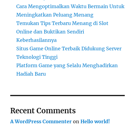
Cara Mengoptimalkan Waktu Bermain Untuk
Meningkatkan Peluang Menang
Temukan Tips Terbaru Menang di Slot
Online dan Buktikan Sendiri
Keberhasilannya
Situs Game Online Terbaik Didukung Server
Teknologi Tinggi
Platform Game yang Selalu Menghadirkan
Hadiah Baru
Recent Comments
A WordPress Commenter
on
Hello world!