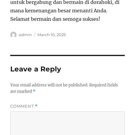
untuk bergabung dan bermain di dorahoki, di
mana kemenangan besar menanti Anda.
Selamat bermain dan semoga sukses!
Author
Posted
admin
March 10, 2025
on
Leave a Reply
Your email address will not be published.
Required fields
are marked
*
COMMENT
*