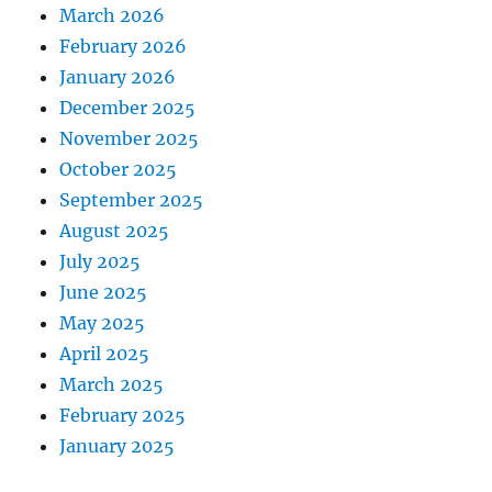
March 2026
February 2026
January 2026
December 2025
November 2025
October 2025
September 2025
August 2025
July 2025
June 2025
May 2025
April 2025
March 2025
February 2025
January 2025