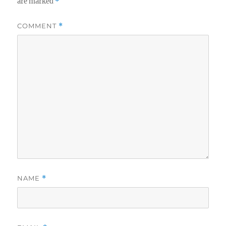
are marked
*
COMMENT
*
NAME
*