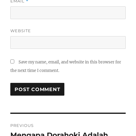
EMAIL
*
WEBSITE
Save my name, email, and website in this browser for
the next time I comment.
Post
PREVIOUS
navigation
Mengapa Dorahoki Adalah
Previous