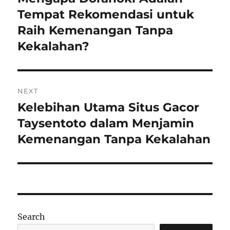
post:
Tempat Rekomendasi untuk
Raih Kemenangan Tanpa
Kekalahan?
NEXT
Kelebihan Utama Situs Gacor
Next
post:
Taysentoto dalam Menjamin
Kemenangan Tanpa Kekalahan
Search