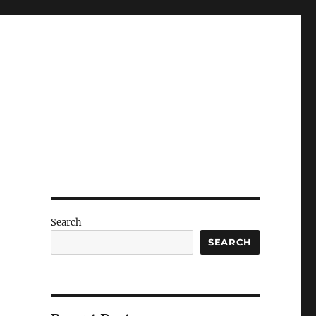
Search
SEARCH