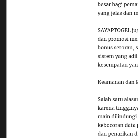
besar bagi pem
yang jelas dan 
SAYAPTOGEL jug
dan promosi men
bonus setoran, 
sistem yang adi
kesempatan yang
Keamanan dan P
Salah satu ala
karena tingginy
main dilindungi
kebocoran data p
dan penarikan d