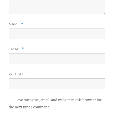
NAME
*
EMAIL
*
WEBSITE
Save my name, email, and website in this browser for
the next time I comment.