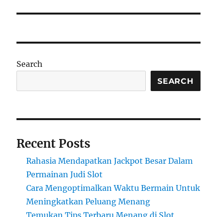
Search
SEARCH
Recent Posts
Rahasia Mendapatkan Jackpot Besar Dalam
Permainan Judi Slot
Cara Mengoptimalkan Waktu Bermain Untuk
Meningkatkan Peluang Menang
Temukan Tips Terbaru Menang di Slot