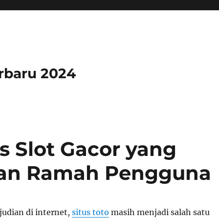
rbaru 2024
s Slot Gacor yang
dan Ramah Pengguna
udian di internet,
situs toto
masih menjadi salah satu