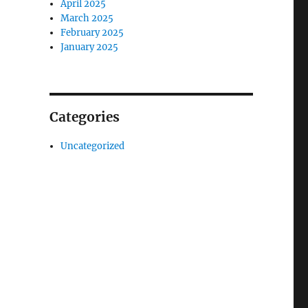
April 2025
March 2025
February 2025
January 2025
Categories
Uncategorized