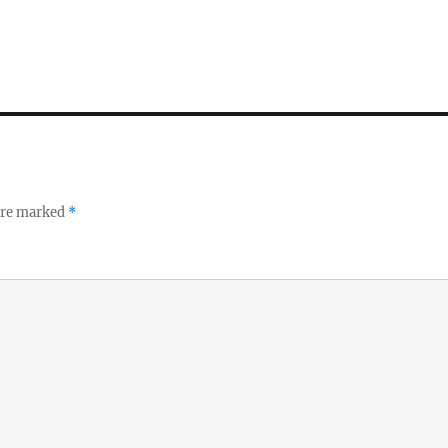
 are marked
*