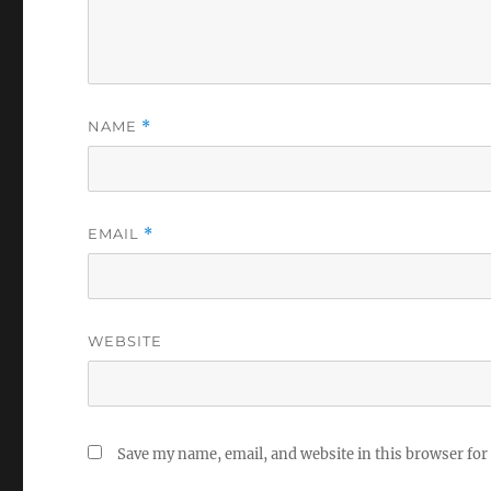
NAME
*
EMAIL
*
WEBSITE
Save my name, email, and website in this browser for