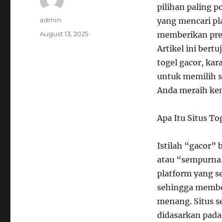
pilihan paling 
Author
admin
yang mencari pl
Posted
August 13, 2025
memberikan pred
on
Artikel ini ber
togel gacor, kar
untuk memilih s
Anda meraih ke
Apa Itu Situs To
Istilah “gacor” 
atau “sempurna.
platform yang s
sehingga membe
menang. Situs s
didasarkan pada