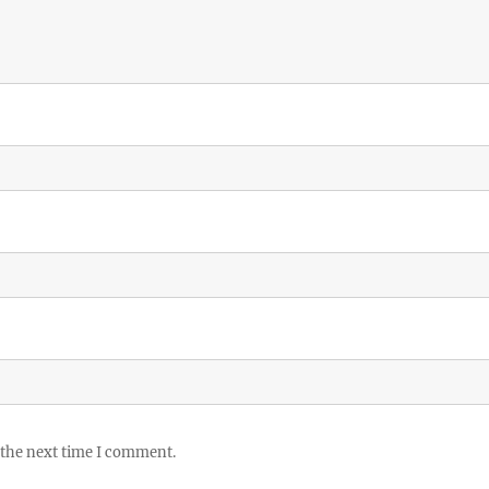
 the next time I comment.