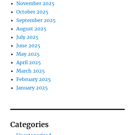
November 2025
October 2025
September 2025
August 2025
July 2025
June 2025
May 2025
April 2025
March 2025
February 2025
January 2025
Categories