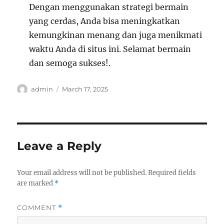
Dengan menggunakan strategi bermain
yang cerdas, Anda bisa meningkatkan
kemungkinan menang dan juga menikmati
waktu Anda di situs ini. Selamat bermain
dan semoga sukses!.
Author
Posted
admin
March 17, 2025
on
Leave a Reply
Your email address will not be published.
Required fields
are marked
*
COMMENT
*