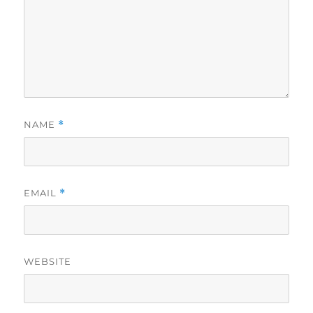
NAME
*
EMAIL
*
WEBSITE