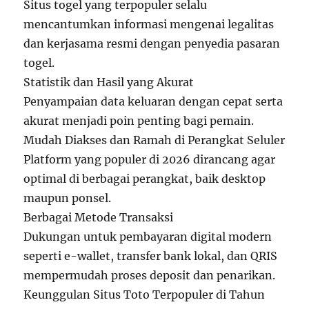
Situs togel yang terpopuler selalu
mencantumkan informasi mengenai legalitas
dan kerjasama resmi dengan penyedia pasaran
togel.
Statistik dan Hasil yang Akurat
Penyampaian data keluaran dengan cepat serta
akurat menjadi poin penting bagi pemain.
Mudah Diakses dan Ramah di Perangkat Seluler
Platform yang populer di 2026 dirancang agar
optimal di berbagai perangkat, baik desktop
maupun ponsel.
Berbagai Metode Transaksi
Dukungan untuk pembayaran digital modern
seperti e-wallet, transfer bank lokal, dan QRIS
mempermudah proses deposit dan penarikan.
Keunggulan Situs Toto Terpopuler di Tahun