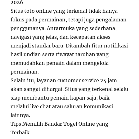
2026
Situs toto online yang terkenal tidak hanya
fokus pada permainan, tetapi juga pengalaman
penggunanya. Antarmuka yang sederhana,
navigasi yang jelas, dan kecepatan akses
menjadi standar baru. Ditambah fitur notifikasi
hasil undian serta riwayat taruhan yang
memudahkan pemain dalam mengelola
permainan.
Selain itu, layanan customer service 24 jam
akan sangat dihargai. Situs yang terkenal selalu
siap membantu pemain kapan saja, baik
melalui live chat atau saluran komunikasi
lainnya.
Tips Memilih Bandar Togel Online yang
Terbaik