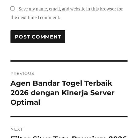
Save my name, email, and website in this browser for
the next time I comment.
Post
PREVIOUS
navigation
Agen Bandar Togel Terbaik
Previous
post:
2026 dengan Kinerja Server
Optimal
NEXT