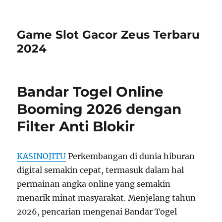
Game Slot Gacor Zeus Terbaru
2024
Bandar Togel Online
Booming 2026 dengan
Filter Anti Blokir
KASINOJITU
Perkembangan di dunia hiburan
digital semakin cepat, termasuk dalam hal
permainan angka online yang semakin
menarik minat masyarakat. Menjelang tahun
2026, pencarian mengenai Bandar Togel