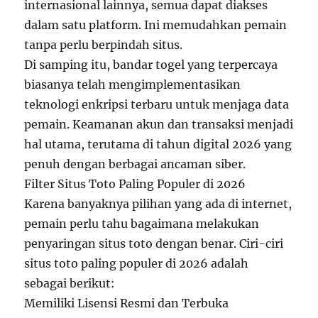
internasional lainnya, semua dapat diakses
dalam satu platform. Ini memudahkan pemain
tanpa perlu berpindah situs.
Di samping itu, bandar togel yang terpercaya
biasanya telah mengimplementasikan
teknologi enkripsi terbaru untuk menjaga data
pemain. Keamanan akun dan transaksi menjadi
hal utama, terutama di tahun digital 2026 yang
penuh dengan berbagai ancaman siber.
Filter Situs Toto Paling Populer di 2026
Karena banyaknya pilihan yang ada di internet,
pemain perlu tahu bagaimana melakukan
penyaringan situs toto dengan benar. Ciri-ciri
situs toto paling populer di 2026 adalah
sebagai berikut:
Memiliki Lisensi Resmi dan Terbuka