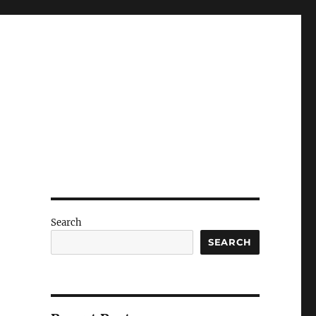
Search
SEARCH