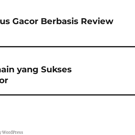
us Gacor Berbasis Review
ain yang Sukses
or
y WordPress