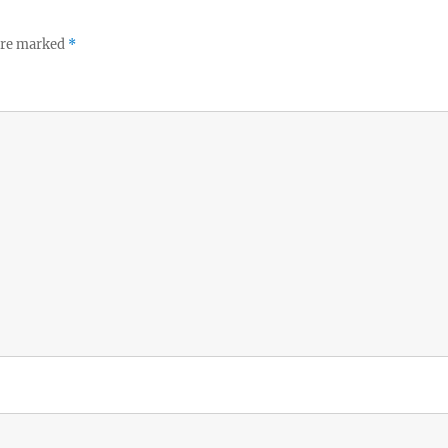
 are marked
*