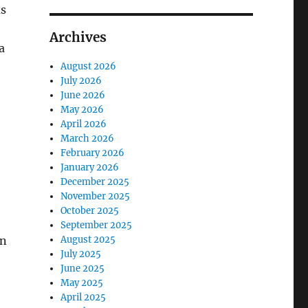
us
Archives
a
August 2026
July 2026
June 2026
May 2026
April 2026
March 2026
February 2026
January 2026
December 2025
November 2025
October 2025
September 2025
in
August 2025
July 2025
June 2025
May 2025
April 2025