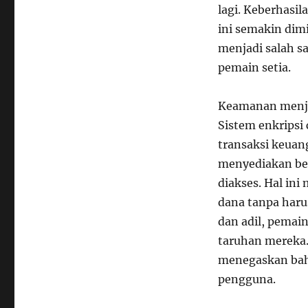
lagi. Keberhasil
ini semakin dimi
menjadi salah sa
pemain setia.
Keamanan menjad
Sistem enkripsi
transaksi keuang
menyediakan be
diakses. Hal in
dana tanpa haru
dan adil, pemain
taruhan mereka.
menegaskan bah
pengguna.