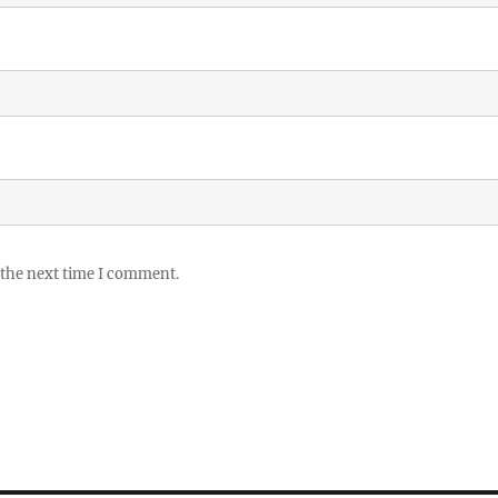
 the next time I comment.