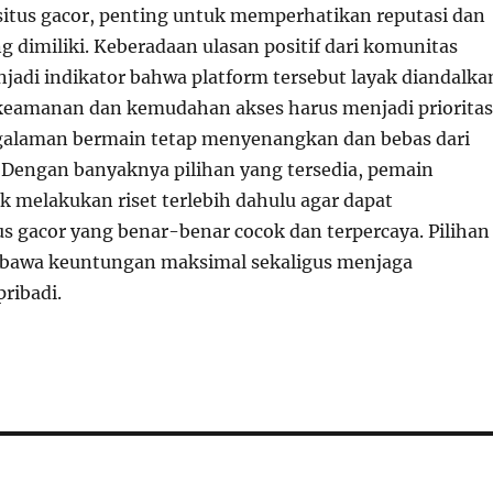
itus gacor, penting untuk memperhatikan reputasi dan
ng dimiliki. Keberadaan ulasan positif dari komunitas
jadi indikator bahwa platform tersebut layak diandalka
ur keamanan dan kemudahan akses harus menjadi prioritas
galaman bermain tetap menyenangkan dan bebas dari
. Dengan banyaknya pilihan yang tersedia, pemain
k melakukan riset terlebih dahulu agar dapat
 gacor yang benar-benar cocok dan terpercaya. Pilihan
bawa keuntungan maksimal sekaligus menjaga
ribadi.