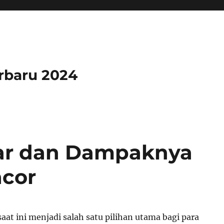
rbaru 2024
sar dan Dampaknya
acor
aat ini menjadi salah satu pilihan utama bagi para