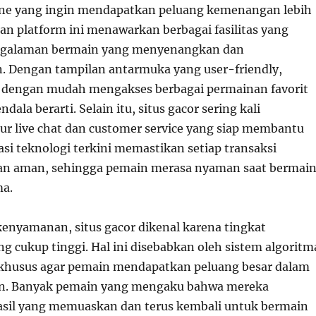
line yang ingin mendapatkan peluang kemenangan lebih
an platform ini menawarkan berbagai fasilitas yang
galaman bermain yang menyenangkan dan
 Dengan tampilan antarmuka yang user-friendly,
 dengan mudah mengakses berbagai permainan favorit
ala berarti. Selain itu, situs gacor sering kali
ur live chat dan customer service yang siap membantu
asi teknologi terkini memastikan setiap transaksi
dan aman, sehingga pemain merasa nyaman saat bermai
ma.
 kenyamanan, situs gacor dikenal karena tingkat
 cukup tinggi. Hal ini disebabkan oleh sistem algoritm
 khusus agar pemain mendapatkan peluang besar dalam
an. Banyak pemain yang mengaku bahwa mereka
sil yang memuaskan dan terus kembali untuk bermain