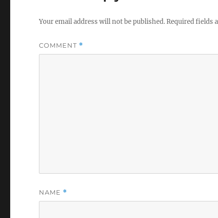
Your email address will not be published.
Required fields
COMMENT
*
NAME
*