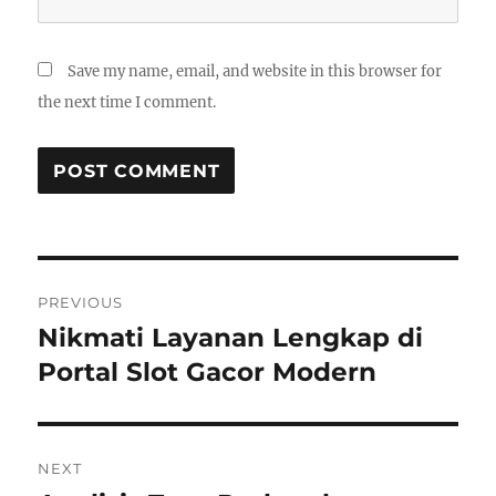
Save my name, email, and website in this browser for
the next time I comment.
Post
PREVIOUS
navigation
Nikmati Layanan Lengkap di
Previous
post:
Portal Slot Gacor Modern
NEXT