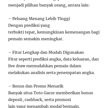
menjadi pilihan banyak orang, antara lain:
– Peluang Menang Lebih Tinggi
Dengan prediksi yang
terbukti tepat, kemungkinan kemenangan bagi
pemain semakin meningkat.
– Fitur Lengkap dan Mudah Digunakan
Fitur seperti prediksi angka, data keluaran, dan
live draw memudahkan pemain dalam
melakukan analisis serta penempatan angka.
– Bonus dan Promo Menarik
Banyak situs Toto Gacor memberikan bonus
deposit, cashback, serta promosi
lain yang menambah modal bermain.