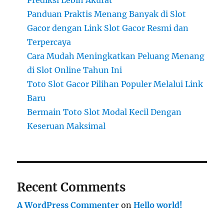
Prediksi Lebih Akurat
Panduan Praktis Menang Banyak di Slot
Gacor dengan Link Slot Gacor Resmi dan
Terpercaya
Cara Mudah Meningkatkan Peluang Menang
di Slot Online Tahun Ini
Toto Slot Gacor Pilihan Populer Melalui Link
Baru
Bermain Toto Slot Modal Kecil Dengan
Keseruan Maksimal
Recent Comments
A WordPress Commenter
on
Hello world!