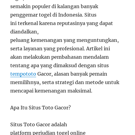
semakin populer di kalangan banyak
penggemar togel di Indonesia. Situs
ini terkenal karena reputasinya yang dapat
diandalkan,
peluang kemenangan yang menguntungkan,
serta layanan yang profesional. Artikel ini
akan melakukan pembahasan mendalam
tentang apa yang dimaksud dengan situs
tempototo
Gacor, alasan banyak pemain
memilihnya, serta strategi dan metode untuk
mencapai kemenangan maksimal.
Apa Itu Situs Toto Gacor?
Situs Toto Gacor adalah
platform perjudian togel online