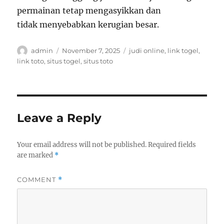
permainan tetap mengasyikkan dan
tidak menyebabkan kerugian besar.
Author
Posted
Tags
admin
November 7, 2025
judi online
,
link togel
,
on
link toto
,
situs togel
,
situs toto
Leave a Reply
Your email address will not be published.
Required fields
are marked
*
COMMENT
*