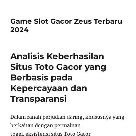
Game Slot Gacor Zeus Terbaru
2024
Analisis Keberhasilan
Situs Toto Gacor yang
Berbasis pada
Kepercayaan dan
Transparansi
Dalam ranah perjudian daring, khususnya yang
berkaitan dengan permainan
togel, eksistensi situs Toto Gacor