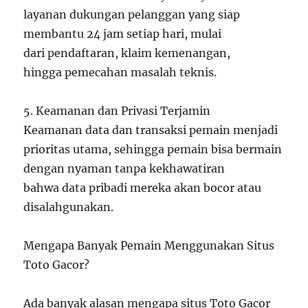
layanan dukungan pelanggan yang siap
membantu 24 jam setiap hari, mulai
dari pendaftaran, klaim kemenangan,
hingga pemecahan masalah teknis.
5. Keamanan dan Privasi Terjamin
Keamanan data dan transaksi pemain menjadi
prioritas utama, sehingga pemain bisa bermain
dengan nyaman tanpa kekhawatiran
bahwa data pribadi mereka akan bocor atau
disalahgunakan.
Mengapa Banyak Pemain Menggunakan Situs
Toto Gacor?
Ada banyak alasan mengapa situs Toto Gacor