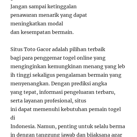
Jangan sampai ketinggalan
penawaran menarik yang dapat
meningkatkan modal
dan kesempatan bermain.
Situs Toto Gacor adalah pilihan terbaik
bagi para penggemar togel online yang
menginginkan kemungkinan menang yang leb
ih tinggi sekaligus pengalaman bermain yang
menyenangkan. Dengan prediksi angka
yang tepat, informasi pengeluaran terbaru,
serta layanan profesional, situs
ini dapat memenuhi kebutuhan pemain togel
di
Indonesia. Namun, penting untuk selalu berma
in dengan tanggung jawab dan bijaksana agar