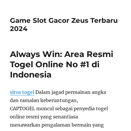
Game Slot Gacor Zeus Terbaru
2024
Always Win: Area Resmi
Togel Online No #1 di
Indonesia
situs togel
Dalam jagad permainan angka
dan ramalan keberuntungan,
CAPTOGEL muncul sebagai penyedia togel
online resmi yang senantiasa
menawarkan pengalaman bermain yang