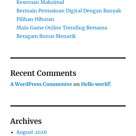
Keseruan Maksimal
Bermain Permainan Digital Dengan Banyak
Pilihan Hiburan
Main Game Online Trending Bersama
Beragam Bonus Menarik
Recent Comments
A WordPress Commenter
on
Hello world!
Archives
August 2026