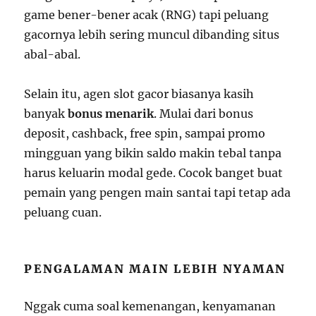
game bener-bener acak (RNG) tapi peluang
gacornya lebih sering muncul dibanding situs
abal-abal.
Selain itu, agen slot gacor biasanya kasih
banyak
bonus menarik
. Mulai dari bonus
deposit, cashback, free spin, sampai promo
mingguan yang bikin saldo makin tebal tanpa
harus keluarin modal gede. Cocok banget buat
pemain yang pengen main santai tapi tetap ada
peluang cuan.
PENGALAMAN MAIN LEBIH NYAMAN
Nggak cuma soal kemenangan, kenyamanan