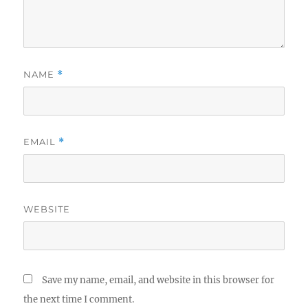
NAME
*
EMAIL
*
WEBSITE
Save my name, email, and website in this browser for
the next time I comment.