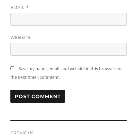
EMAIL
*
WEBSITE
Save my name, email, and website in this browser for
the next time I comment.
Post
PREVIOUS