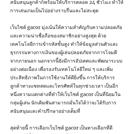
สนับสนุนลูกค้าก็พร้อมให้บริการตลอด 24 ชั่วโมง ทำให้
การเล่นเกมเป็นไปอย่างราบรื่นและไม่สะดุด
เว็บไซต์ gacor มุ่งเน้นให้ความสำคัญกับความปลอดภัย
และความน่าเชื่อถือของสมาชิกอย่างสูงสุด ด้วย
เทคโนโลยีการเข้ารหัสขั้นสูง ทำให้ข้อมูลส่วนตัวและ
ธุรกรรมทางการเงินของผู้เล่นปลอดภัยจากการโจมตี
จากภายนอก นอกจากนี้ยังมีการอัปเดตและพัฒนาระบบ
อย่างต่อเนื่อง เพื่อรองรับเทคโนโลยีใหม่ ๆ และเพิ่ม
ประสิทธิภาพในการใช้งานให้ดียิ่งขึ้น การให้บริการ
ลูกค้าทางแชทสดและโทรศัพท์ในทุกช่วงเวลา เป็นอีก
หนึ่งความแตกต่างที่ทำให้เว็บไซต์ gacor เป็นที่นิยมใน
กลุ่มผู้เล่น นักเดิมพันสามารถมั่นใจได้ว่าจะได้รับการ
สนับสนุนและคำปรึกษาอย่างเต็มที่
สุดท้ายนี้ การเลือกเว็บไซต์ gacor เป็นทางเลือกที่ดี