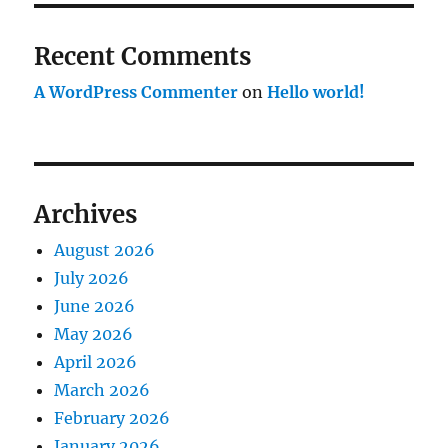
Recent Comments
A WordPress Commenter
on
Hello world!
Archives
August 2026
July 2026
June 2026
May 2026
April 2026
March 2026
February 2026
January 2026